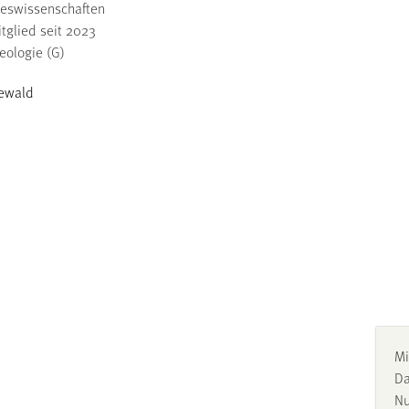
steswissenschaften
tglied seit 2023
eologie (G)
Seewald
Mi
Da
Nu