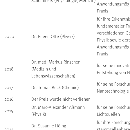
Schommers (Physiologie/Medizin)
Anwendungsmögli
Praxis
für ihre Erkenntn
fundamentaler Fr
verschiedenen Ge
2020
Dr. Eileen Otte (Physik)
Physik sowie der
Anwendungsmögli
Praxis
Dr. med. Markus Rinschen
für seine innovat
2018
(Medizin und
Entstehung von N
Lebenswissenschaften)
für seine Forsch
2017
Dr. Tobias Beck (Chemie)
Nanotechnologie
2016
Der Preis wurde nicht verliehen
Dr. Marc-Alexander Aßmann
für seine Forsch
2015
(Physik)
Lichtquellen
für ihre Forschun
Dr. Susanne Höing
2014
stammzellenbasie