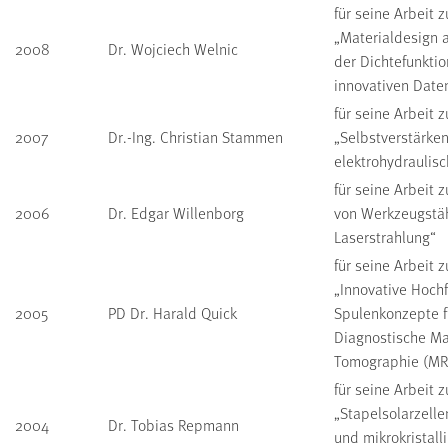
für seine Arbeit
„Materialdesign
2008
Dr. Wojciech Welnic
der Dichtefunkti
innovativen Date
für seine Arbeit
2007
Dr.-Ing. Christian Stammen
„Selbstverstärke
elektrohydraulis
für seine Arbeit
2006
Dr. Edgar Willenborg
von Werkzeugstä
Laserstrahlung“
für seine Arbeit
„Innovative Hochf
2005
PD Dr. Harald Quick
Spulenkonzepte fu
Diagnostische M
Tomographie (MR
für seine Arbeit
„Stapelsolarzell
2004
Dr. Tobias Repmann
und mikrokristall