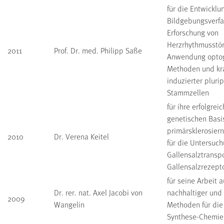
für die Entwicklu
Bildgebungsverfa
Erforschung von
Herzrhythmusstö
2011
Prof. Dr. med. Philipp Saße
Anwendung optog
Methoden und kra
induzierter pluri
Stammzellen
für ihre erfolgre
genetischen Basis 
primärsklerosier
2010
Dr. Verena Keitel
für die Untersuc
Gallensalztransp
Gallensalzrezept
für seine Arbeit
Dr. rer. nat. Axel Jacobi von
nachhaltiger und 
2009
Wangelin
Methoden für die
Synthese-Chemie