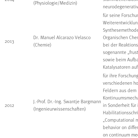
(Physiologie/Medizin)
neurodegenerativ
für seine Forsch
Weiterentwicklun
Synthesemethode
Dr. Manuel Alcarazo Velasco
Organischen Che
2013
(Chemie)
bei der Reaktions
sogenannte „frust
sowie beim Aufb
Katalysatoren au
für ihre Forschun
verschiedenen h
Feldern aus dem 
Kontinuumsmechani
J.-Prof. Dr.-Ing. Swantje Bargmann
2012
in Sonderheit für 
(Ingenieurwissenschaften)
Habilitationsschri
„Computational m
behavior on diffe
on continuum me