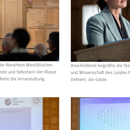
 der Nordrhein-Westfälischen
Anschließend begrüßte die Staa
ste und Sekretarin der Klasse
und Wissenschaft des Landes N
fnete die Veranstaltung.
Dehnert, die Gäste.