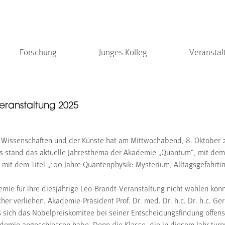
Forschung
Junges Kolleg
Veranstal
eranstaltung 2025
Wissenschaften und der Künste hat am Mittwochabend, 8. Oktober 202
s stand das aktuelle Jahresthema der Akademie „Quantum“, mit dem 
g mit dem Titel „100 Jahre Quantenphysik: Mysterium, Alltagsgefährt
mie für ihre diesjährige Leo-Brandt-Veranstaltung nicht wählen kön
her verliehen. Akademie-Präsident Prof. Dr. med. Dr. h.c. Dr. h.c. Ge
ich das Nobelpreiskomitee bei seiner Entscheidungsfindung offensic
demie angeschlossen habe. Denn die Klasse, die in diesem Jahr tur