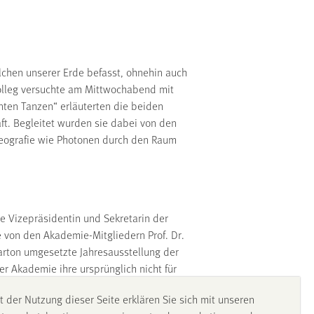
lchen unserer Erde befasst, ohnehin auch
Kolleg versuchte am Mittwochabend mit
nten Tanzen“ erläuterten die beiden
t. Begleitet wurden sie dabei von den
oreografie wie Photonen durch den Raum
e Vizepräsidentin und Sekretarin der
e von den Akademie-Mitgliedern Prof. Dr.
Parton umgesetzte Jahresausstellung der
r Akademie ihre ursprünglich nicht für
 Entstehung von etwas völlig Neuem. Oder
t der Nutzung dieser Seite erklären Sie sich mit unseren
hen, wie ein Mensch denkt.“