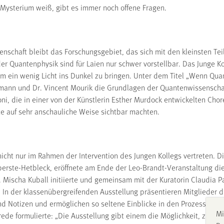
 Mysterium weiß, gibt es immer noch offene Fragen.
schaft bleibt das Forschungsgebiet, das sich mit den kleinsten Tei
der Quantenphysik sind für Laien nur schwer vorstellbar. Das Junge 
em ein wenig Licht ins Dunkel zu bringen. Unter dem Titel „Wenn Qua
lmann und Dr. Vincent Mourik die Grundlagen der Quantenwissenschaf
oni, die in einer von der Künstlerin Esther Murdock entwickelten Ch
e auf sehr anschauliche Weise sichtbar machten.
cht nur im Rahmen der Intervention des Jungen Kollegs vertreten. Di
Oberste-Hetbleck, eröffnete am Ende der Leo-Brandt-Veranstaltung di
. Mischa Kuball initiierte und gemeinsam mit der Kuratorin Claudia 
In der klassenübergreifenden Ausstellung präsentieren Mitglieder de
und Notizen und ermöglichen so seltene Einblicke in den Prozess der
Mi
rede formulierte: „Die Ausstellung gibt einem die Möglichkeit, zu se