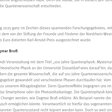
r die Quantenwissenschaft entschieden.
ng 2025 ganz im Zeichen dieses spannenden Forschungsgebietes, mit
t dem von der Stiftung der Freunde und Förderer der Nordrhein-Wes
00 Euro dotierten Karl-Arnold-Preis ausgezeichnet wurde.
agmar Bruß
andt-Veranstaltung mit dem Titel „100 Jahre Quantenphysik: Mysteriu
 theoretische Physik an der Universität Düsseldorf wies darauf hin, da
dern die gesamte Wissenschaft, die auf 100 Jahre Quantenwissenschaf
ngsgebiet gewandelt und verschiedene Phasen durchlaufen hat. Vom 
zu unserem Alltagsbegleiter. Denn Quanteneffekte begegnen uns im A
das Smartphone oder die Photovoltaikanlage. Die Quantenphysik kön
 Changer werden, wie Dagmar Bruß erklärte. Als Beispiel nannte die
usch ermöglichen könnte. Verantwortlich ist hierfür das sogenannte
annter Quantenzustand nicht kopiert werden kann. Doch so weit sin