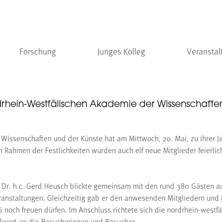
Forschung
Junges Kolleg
Veranstal
rdrhein-Westfälischen Akademie der Wissenschafte
Wissenschaften und der Künste hat am Mittwoch, 20. Mai, zu ihrer 
 Rahmen der Festlichkeiten wurden auch elf neue Mitglieder feierlich
. Dr. h.c. Gerd Heusch blickte gemeinsam mit den rund 380 Gästen au
nstaltungen. Gleichzeitig gab er den anwesenden Mitgliedern und 
6 noch freuen dürfen. Im Anschluss richtete sich die nordrhein-westfäl
ßwort an die Besucherinnen und Besucher.