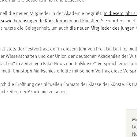
onell die neuen Mitglieder in der Akademie begrüßt.
In diesem Jahr s
 sowie herausragende Künstlerinnen und Künstler
. Sie wurden von d
ent nutzte die Gelegenheit, um auch
die neuen Mitglieder des Jungen 
st stets der Festvortrag, der in diesem Jahr von Prof. Dr. Dr. h.c. m
er Wissenschaften und der Union der deutschen Akademien der Wisse
 machen“ in Zeiten von Fake-News und Polykrise?“ versprach eine s
. mult. Christoph Markschies erfüllte mit seinem Vortrag diese Versp
ch die Eröffnung des aktuellen Formats der Klasse der Künste. Es tr
mlichkeiten der Akademie zu sehen.
Mi
Da
Nu