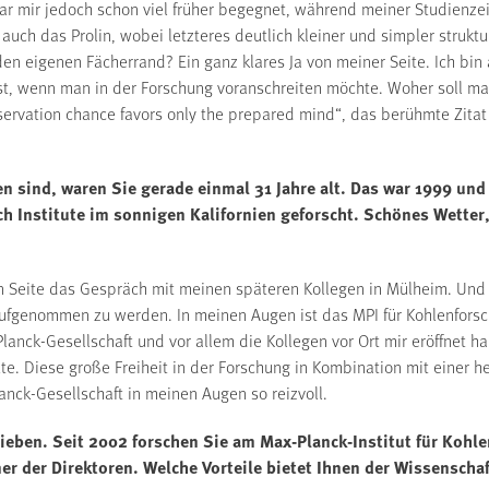
war mir jedoch schon viel früher begegnet, während meiner Studienzei
auch das Prolin, wobei letzteres deutlich kleiner und simpler struktur
den eigenen Fächerrand? Ein ganz klares Ja von meiner Seite. Ich bi
ist, wenn man in der Forschung voranschreiten möchte. Woher soll 
bservation chance favors only the prepared mind“, das berühmte Zitat 
n sind, waren Sie gerade einmal 31 Jahre alt. Das war 1999 und
 Institute im sonnigen Kalifornien geforscht. Schönes Wetter, 
n Seite das Gespräch mit meinen späteren Kollegen in Mülheim. Und 
 aufgenommen zu werden. In meinen Augen ist das MPI für Kohlenforsc
lanck-Gesellschaft und vor allem die Kollegen vor Ort mir eröffnet ha
te. Diese große Freiheit in der Forschung in Kombination mit einer 
anck-Gesellschaft in meinen Augen so reizvoll.
lieben. Seit 2002 forschen Sie am Max-Planck-Institut für Kohl
einer der Direktoren. Welche Vorteile bietet Ihnen der Wissensc