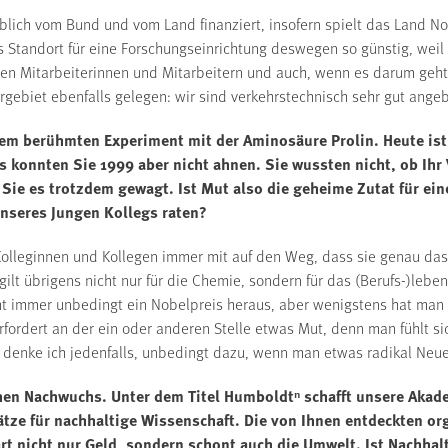
blich vom Bund und vom Land finanziert, insofern spielt das Land N
s Standort für eine Forschungseinrichtung deswegen so günstig, weil 
euen Mitarbeiterinnen und Mitarbeitern und auch, wenn es darum geht,
rgebiet ebenfalls gelegen: wir sind verkehrstechnisch sehr gut ange
em berühmten Experiment mit der Aminosäure Prolin. Heute ist
 konnten Sie 1999 aber nicht ahnen. Sie wussten nicht, ob Ihr 
Sie es trotzdem gewagt. Ist Mut also die geheime Zutat für ein
nseres Jungen Kollegs raten?
olleginnen und Kollegen immer mit auf den Weg, dass sie genau das 
ilt übrigens nicht nur für die Chemie, sondern für das (Berufs-)leben
icht immer unbedingt ein Nobelpreis heraus, aber wenigstens hat ma
fordert an der ein oder anderen Stelle etwas Mut, denn man fühlt si
denke ich jedenfalls, unbedingt dazu, wenn man etwas radikal Neue
hen Nachwuchs. Unter dem Titel Humboldtⁿ schafft unsere Ak
ätze für nachhaltige Wissenschaft. Die von Ihnen entdeckten 
t nicht nur Geld, sondern schont auch die Umwelt. Ist Nachhalti