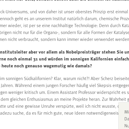
ck-Universums, und von daher ist unser oberstes Prinzip erst einmal
Dennoch geht es an unserem Institut natürlich darum, chemische Proz
mer wieder, ist per se eine nachhaltige Technologie: Denn durch Kat
rigen nicht nur für die Organo-, sondern für alle Formen der Katalys
ionen nicht verbraucht, sondern kann immer wieder verwendet werden
nstitutsleiter aber vor allem als Nobelpreisträger stehen Sie un
rne noch einmal 31 und würden im sonnigen Kalifornien einfach
ie heute noch genauso wagemutig wie damals?
m sonnigen Südkalifornien? Klar, warum nicht?! Aber Scherz beiseite
20 Jahren. Während einem jungen Forscher häufig viel Skepsis entgege
gen weniger kritisch um. Einem Assistant Professor widerspricht es s
 dem gleichen Enthusiasmus an meine Projekte heran. Zur Wahrheit g
hatte und eine gewisse Unruhe verspürte, weil ich nicht wusste, ob m
Mi
adezu suche, da es für mich gute, neue Ideen notwendigerweise begl
Da
Nu