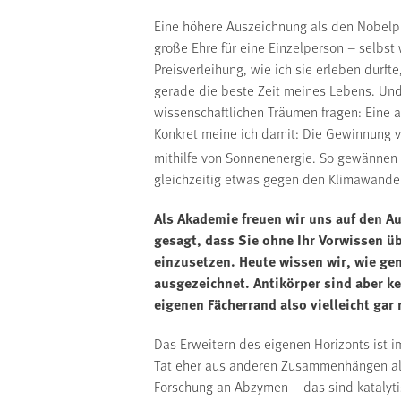
Eine höhere Auszeichnung als den Nobelpre
große Ehre für eine Einzelperson – selbst 
Preisverleihung, wie ich sie erleben durft
gerade die beste Zeit meines Lebens. Und
wissenschaftlichen Träumen fragen: Eine 
Konkret meine ich damit: Die Gewinnung v
mithilfe von Sonnenenergie. So gewännen 
gleichzeitig etwas gegen den Klimawande
Als Akademie freuen wir uns auf den Au
gesagt, dass Sie ohne Ihr Vorwissen ü
einzusetzen. Heute wissen wir, wie gen
ausgezeichnet. Antikörper sind aber k
eigenen Fächerrand also vielleicht gar 
Das Erweitern des eigenen Horizonts ist i
Tat eher aus anderen Zusammenhängen als
Forschung an Abzymen – das sind katalyti