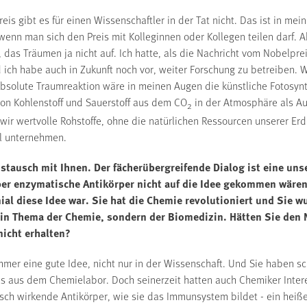
is gibt es für einen Wissenschaftler in der Tat nicht. Das ist in me
wenn man sich den Preis mit Kolleginnen oder Kollegen teilen darf. Ab
e, das Träumen ja nicht auf. Ich hatte, als die Nachricht vom Nobelpre
 ich habe auch in Zukunft noch vor, weiter Forschung zu betreiben. 
absolute Traumreaktion wäre in meinen Augen die künstliche Fotosy
on Kohlenstoff und Sauerstoff aus dem CO
in der Atmosphäre als Au
2
wir wertvolle Rohstoffe, ohne die natürlichen Ressourcen unserer E
l unternehmen.
stausch mit Ihnen. Der fächerübergreifende Dialog ist eine un
ber enzymatische Antikörper nicht auf die Idee gekommen wären
ial diese Idee war. Sie hat die Chemie revolutioniert und Sie 
ein Thema der Chemie, sondern der Biomedizin. Hätten Sie den 
nicht erhalten?
mmer eine gute Idee, nicht nur in der Wissenschaft. Und Sie haben s
 aus dem Chemielabor. Doch seinerzeit hatten auch Chemiker Intere
sch wirkende Antikörper, wie sie das Immunsystem bildet - ein heiß