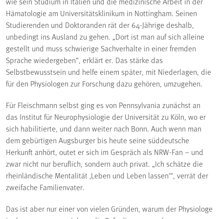
wie sein Studium in Italien und die medizinische Arbeit in der
Hämatologie am Universitätsklinikum in Nottingham. Seinen
Studierenden und Doktoranden rät der 64-Jährige deshalb,
unbedingt ins Ausland zu gehen. „Dort ist man auf sich alleine
gestellt und muss schwierige Sachverhalte in einer fremden
Sprache wiedergeben“, erklärt er. Das stärke das
Selbstbewusstsein und helfe einem später, mit Niederlagen, die
für den Physiologen zur Forschung dazu gehören, umzugehen.
Für Fleischmann selbst ging es von Pennsylvania zunächst an
das Institut für Neurophysiologie der Universität zu Köln, wo er
sich habilitierte, und dann weiter nach Bonn. Auch wenn man
dem gebürtigen Augsburger bis heute seine süddeutsche
Herkunft anhört, outet er sich im Gespräch als NRW-Fan – und
zwar nicht nur beruflich, sondern auch privat. „Ich schätze die
rheinländische Mentalität ‚Leben und Leben lassen‘“, verrät der
zweifache Familienvater.
Das ist aber nur einer von vielen Gründen, warum der Physiologe