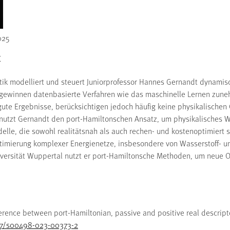
025
k
 modelliert und steuert Juniorprofessor Hannes Gernandt dynamisch
 gewinnen datenbasierte Verfahren wie das maschinelle Lernen zun
gute Ergebnisse, berücksichtigen jedoch häufig keine physikalische
g nutzt Gernandt den port-Hamiltonschen Ansatz, um physikalisches
lle, die sowohl realitätsnah als auch rechen- und kostenoptimiert si
timierung komplexer Energienetze, insbesondere von Wasserstoff- un
iversität Wuppertal nutzt er port-Hamiltonsche Methoden, um neue 
fference between port-Hamiltonian, passive and positive real descrip
007/s00498-023-00373-2