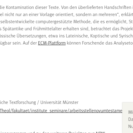
die Kontamination dieser Texte. Von den überlieferten Handschriften 
 nicht nur an einer Vorlage orientiert, sondern an mehreren“, erklärt
die selbstentwickelte computergestützte Methode, die es ermöglicht,
Spätantike und Frühmittelalter erhalten sind, betrachtet das Projekt 
ssische Übersetzungen, etwa ins Lateinische, Koptische und Syrisch
fügbar sein. Auf der
ECM-Plattform
können Forschende das Analysetoo
liche Textforschung / Universität Münster
heol/fakultaet/institute_seminare/arbeitsstellenovumtestamentumg
Mi
Da
Nu