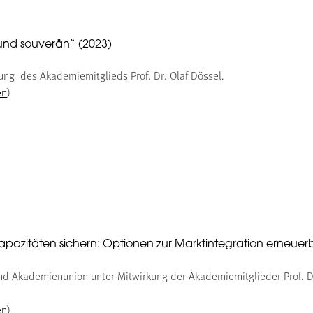
und souverän“ (2023)
ung des Akademiemitglieds Prof. Dr. Olaf Dössel.
en
)
kapazitäten sichern: Optionen zur Marktintegration erneuer
d Akademienunion unter Mitwirkung der Akademiemitglieder Prof. Dr.
en
)