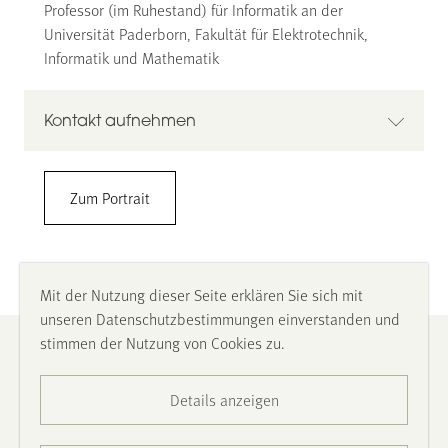
Professor (im Ruhestand) für Informatik an der
Universität Paderborn, Fakultät für Elektrotechnik,
Informatik und Mathematik
Kontakt aufnehmen
Prof. Dr. rer. nat. Franz Josef Rammig
Zum Portrait
05251 62358
franz.rammig@gmail.com
Mit der Nutzung dieser Seite erklären Sie sich mit
unseren Datenschutzbestimmungen einverstanden und
stimmen der Nutzung von Cookies zu.
Impressum
Details anzeigen
Datenschutz