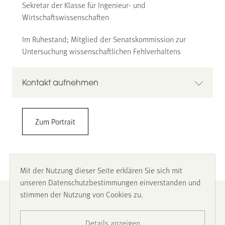
Sekretar der Klasse für Ingenieur- und
Wirtschaftswissenschaften
Im Ruhestand; Mitglied der Senatskommission zur
Untersuchung wissenschaftlichen Fehlverhaltens
Kontakt aufnehmen
Prof. Dr. Walter Krämer
Zum Portrait
TU Dortmund
Fakultät Statistik
walterk@statistik.tu-dortmund.de
https://statistik.tu-dortmund.de/fakultaet/emeriti/prof-
Mit der Nutzung dieser Seite erklären Sie sich mit
dr-walter-kraemer/
unseren Datenschutzbestimmungen einverstanden und
stimmen der Nutzung von Cookies zu.
Impressum
Details anzeigen
Datenschutz