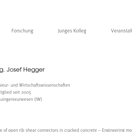
Forschung
Junges Kolleg
Veranstal
Ing. Josef Hegger
nieur- und Wirtschaftswissenschaften
tglied seit 2005
uingenieurwesen (IW)
ce of open rib shear connectors in cracked concrete – Engineering mo