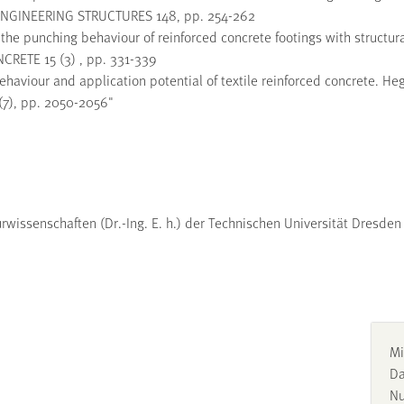
7, ENGINEERING STRUCTURES 148, pp. 254-262
the punching behaviour of reinforced concrete footings with structur
CRETE 15 (3) , pp. 331-339
haviour and application potential of textile reinforced concrete. Hegg
7), pp. 2050-2056"
wissenschaften (Dr.-Ing. E. h.) der Technischen Universität Dresden
Mi
Da
Nu